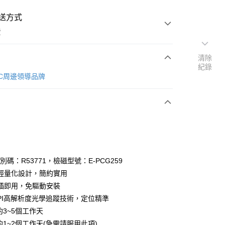
送方式
費
清除
紀錄
次付款
s 3C周邊領導品牌
期付款
0 利率 每期
NT$72
21家銀行
庫商業銀行
第一商業銀行
業銀行
彰化商業銀行
業儲蓄銀行
台北富邦商業銀行
華商業銀行
兆豐國際商業銀行
識別碼：R53771，檢磁型號：E-PCG259
小企業銀行
台中商業銀行
輕量化設計，簡約實用
台灣）商業銀行
華泰商業銀行
隨插即用，免驅動安裝
業銀行
遠東國際商業銀行
0DPI高解析度光學追蹤技術，定位精準
業銀行
永豐商業銀行
約3~5個工作天
業銀行
星展（台灣）商業銀行
際商業銀行
中國信託商業銀行
約1~2個工作天(急需請服用此項)