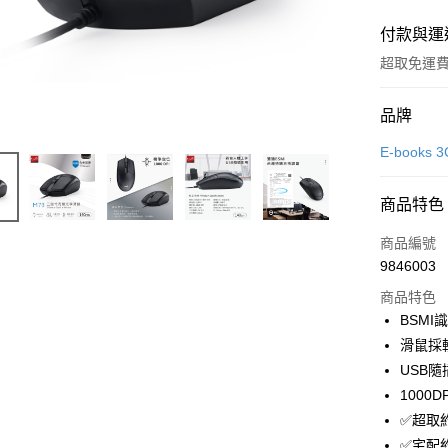
付款與運
超取免運
付款方式
品牌
信用卡一
E-book
信用卡分
商品特色
3 期 
商品編號
合作金
LINE Pay
9846003
華南商
Apple Pay
上海商
商品特色
國泰世
BSMI
街口支付
臺灣中
滑鼠採
匯豐（
悠遊付
USB
聯邦商
100
元大商
ATM付款
✅超取
玉山商
台新國
✅宅配