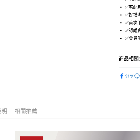
台灣樂
✅宅配
運送方式
✅好禮
付款後全
✅首次下
免運費
✅認證
✅會員
付款後萊
免運費
商品相關分
付款後7-1
免運費
．電腦週
分享
宅配
免運費
說明
相關推薦