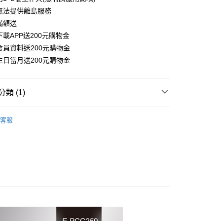
天信用卡公司
無法提供離島服務
滿額送
家取貨
載APP送200元購物金
會員資料送200元購物金
生日當月送200元購物金
爾富取貨
類 (1)
1取貨
邊
滑鼠/鍵盤
客服