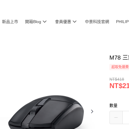
新品上市
開箱Blog
會員優惠
中景科技官網
PHIL
M78
超取免運費
NT$418
NT$2
數量