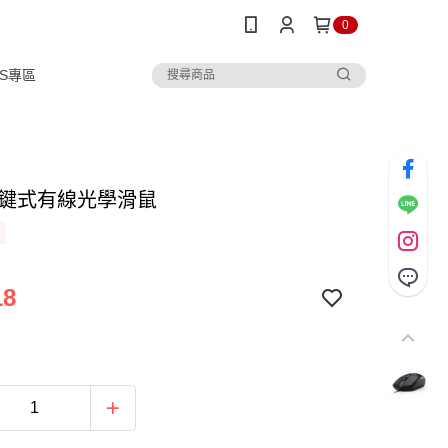
0
IPS專區
 三鍵式有線光學滑鼠
18