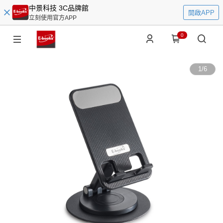
中景科技 3C品牌館
開啟APP
立刻使用官方APP
0
1
/
6