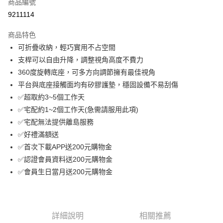
LINE Pay
商品編號
華南商業銀行
彰化商業銀行
9211114
Apple Pay
上海商業儲蓄銀行
台北富邦商業銀行
國泰世華商業銀行
兆豐國際商業銀行
商品特色
街口支付
臺灣中小企業銀行
台中商業銀行
可折疊收納，輕巧實用不占空間
匯豐（台灣）商業銀行
華泰商業銀行
悠遊付
支桿可以自由升降，調整視角高度不費力
聯邦商業銀行
遠東國際商業銀行
元大商業銀行
永豐商業銀行
360度旋轉底座，可多方向調節擁有最佳視角
ATM付款
玉山商業銀行
星展（台灣）商業銀行
平台與底座接觸面均有矽膠護墊，穩固設備不易刮傷
台新國際商業銀行
中國信託商業銀行
✅超取約3~5個工作天
運送方式
台灣樂天信用卡公司
✅宅配約1~2個工作天(急需請服用此項)
付款後全家取貨
✅宅配無法提供離島服務
免運費
✅好禮滿額送
付款後萊爾富取貨
✅首次下載APP送200元購物金
✅認證會員資料送200元購物金
免運費
✅會員生日當月送200元購物金
付款後7-11取貨
免運費
宅配
詳細說明
相關推薦