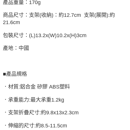
產品重量：170g
商品尺寸：支架(收納)：約12.7cm 支架(展開):約
21.6cm
包裝尺寸：(L)13.2x(W)10.2x(H)3cm
產地：中國
■產品規格
．材質:鋁合金 矽膠 ABS塑料
．承重能力:最大承重1.2kg
．支架折疊尺寸:約9.8x13x2.3cm
．伸縮的尺寸:約8.5-11.5cm