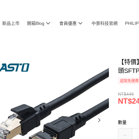
新品上市
開箱Blog
會員優惠
中景科技官網
PHIL
【特價】
頭SFT
超取免運費
NT$449
NT$2
數量