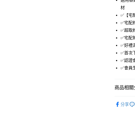
適用各類
玉山商
台新國
材
台灣樂
✅【宅
運送方式
✅宅配
付款後全
✅超取約
免運費
✅宅配
✅好禮
付款後萊
✅首次下
免運費
✅認證
付款後7-1
✅會員
免運費
宅配
商品相關分
免運費
．電腦週
分享