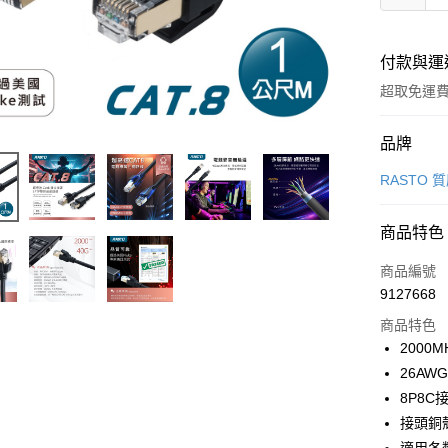
付款與運
超取免運
付款方式
品牌
信用卡一
RASTO
信用卡分
商品特色
3 期 
商品編號
合作金
LINE Pay
9127668
華南商
Apple Pay
上海商
商品特色
國泰世
2000
街口支付
臺灣中
26AW
匯豐（
悠遊付
8P8
聯邦商
接頭銅
元大商
ATM付款