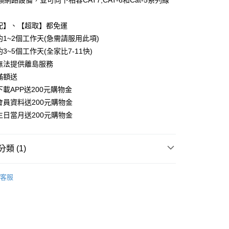
網路設備，並可向下相容CAT7,CAT-6和Cat-5系列線
業銀行
星展（台灣）商業銀行
際商業銀行
中國信託商業銀行
天信用卡公司
配】、【超取】都免運
約1~2個工作天(急需請服用此項)
家取貨
3~5個工作天(全家比7-11快)
無法提供離島服務
滿額送
爾富取貨
載APP送200元購物金
會員資料送200元購物金
1取貨
生日當月送200元購物金
類 (1)
邊
網路線
客服