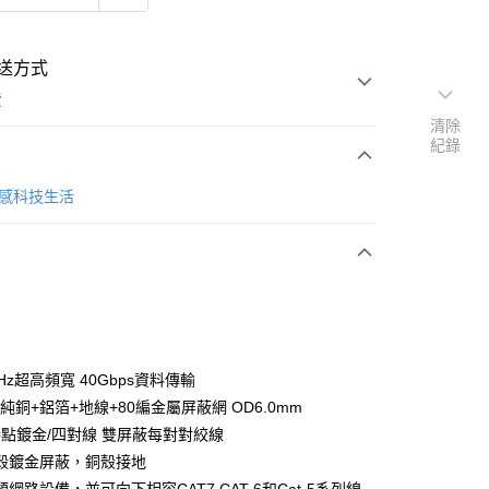
送方式
費
清除
紀錄
次付款
 質感科技生活
期付款
0 利率 每期
NT$83
21家銀行
庫商業銀行
第一商業銀行
業銀行
彰化商業銀行
業儲蓄銀行
台北富邦商業銀行
華商業銀行
兆豐國際商業銀行
MHz超高頻寬 40Gbps資料傳輸
小企業銀行
台中商業銀行
G純銅+鋁箔+地線+80編金屬屏蔽網 OD6.0mm
台灣）商業銀行
華泰商業銀行
C接點鍍金/四對線 雙屏蔽每對對絞線
業銀行
遠東國際商業銀行
殼鍍金屏蔽，銅殼接地
業銀行
永豐商業銀行