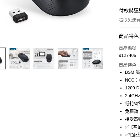
付款與運
超取免運
付款方式
商品特色
信用卡一
商品編號
9127405
信用卡分
商品特色
3 期 
BSMI
合作金
NCC：C
LINE Pay
華南商
1200
Apple Pay
上海商
2.4
國泰世
低耗省
街口支付
臺灣中
免驅動
匯豐（
悠遊付
聯邦商
接受器
元大商
ATM付款
✅【宅
玉山商
✅宅配
台新國