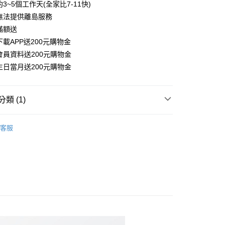
3~5個工作天(全家比7-11快)
天信用卡公司
無法提供離島服務
滿額送
家取貨
載APP送200元購物金
會員資料送200元購物金
爾富取貨
生日當月送200元購物金
1取貨
類 (1)
盤
→無線/藍牙滑鼠
客服