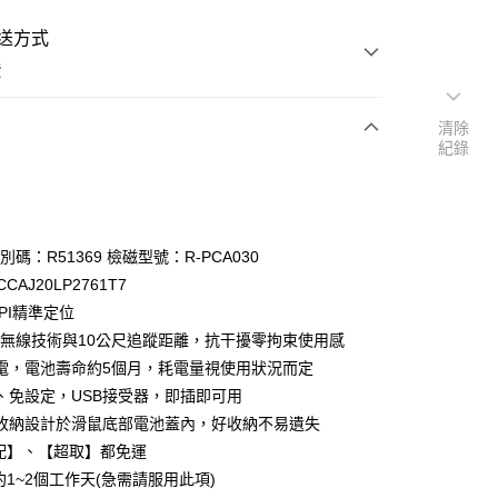
送方式
費
清除
紀錄
次付款
期付款
0 利率 每期
NT$103
21家銀行
識別碼：R51369 檢磁型號：R-PCA030
庫商業銀行
第一商業銀行
CAJ20LP2761T7
業銀行
彰化商業銀行
 DPI精準定位
業儲蓄銀行
台北富邦商業銀行
GHz無線技術與10公尺追蹤距離，抗干擾零拘束使用感
華商業銀行
兆豐國際商業銀行
電，電池壽命約5個月，耗電量視使用狀況而定
小企業銀行
台中商業銀行
、免設定，USB接受器，即插即可用
台灣）商業銀行
華泰商業銀行
業銀行
遠東國際商業銀行
收納設計於滑鼠底部電池蓋內，好收納不易遺失
業銀行
永豐商業銀行
配】、【超取】都免運
業銀行
星展（台灣）商業銀行
約1~2個工作天(急需請服用此項)
際商業銀行
中國信託商業銀行