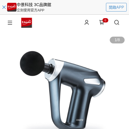
中景科技 3C品牌館
開啟APP
立刻使用官方APP
0
1
/
8