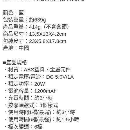
顏色：藍
包裝重量：約639g
產品重量：414g（不含套頭）
商品尺寸：13.5X13X4.2cm
包裝尺寸：23X5.8X17.8cm
產地：中國
■產品規格
．材質：ABS塑料、金屬元件
．額定電壓/電流：DC 5.0V/1A
．額定功率：20W
．電池容量：1200mAh
．充電時間：約2小時
．按摩頭款式：4個樣式
．使用時間1檔(最弱)：約3小時
．使用時間6檔(最強)：約1.5小時
．檔次變速：6檔