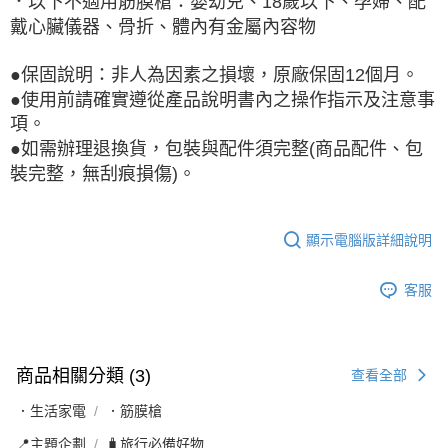
．以下不適用筋膜槍：嬰幼兒、18歲以下、孕婦、配
戴心臟儀器、骨折、體內有金屬內容物
●保固說明：非人為因素之損壞，原廠保固12個月。
●使用前請確實遵從產品說明書內之操作指示及注意事
項。
●如需辦理退換貨，包裝與配件須完整(商品配件、包
裝完整，無刮痕損傷)。
顯示電腦版詳細說明
客服
商品相關分類 (3)
查看全部
．生活家電
．筋膜槍
📍主題企劃
🧳旅行必備好物