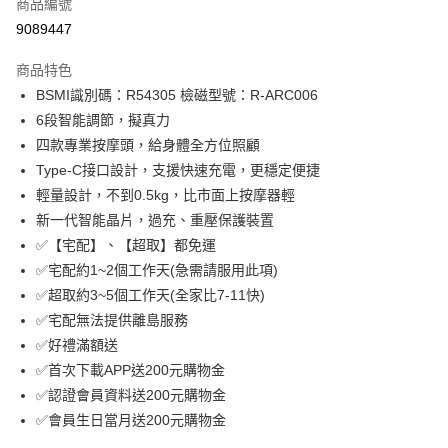
LINE Pay
商品編號
華南商業銀行
彰化商業銀行
9089447
Apple Pay
上海商業儲蓄銀行
台北富邦商業銀行
國泰世華商業銀行
兆豐國際商業銀行
商品特色
街口支付
臺灣中小企業銀行
台中商業銀行
BSMI識別碼：R54305 檢磁型號：R-ARC006
匯豐（台灣）商業銀行
華泰商業銀行
悠遊付
6段智能調節，擬真力
聯邦商業銀行
遠東國際商業銀行
元大商業銀行
永豐商業銀行
四款專業按摩頭，給身體全方位照顧
ATM付款
玉山商業銀行
星展（台灣）商業銀行
Type-C接口設計，支援快速充電，更穩定便捷
台新國際商業銀行
中國信託商業銀行
輕量設計，不到0.5kg，比市面上按摩器輕
運送方式
台灣樂天信用卡公司
新一代智能晶片，過充、重壓保護裝置
付款後全家取貨
✅【宅配】、【超取】都免運
免運費
✅宅配約1~2個工作天(急需請服用此項)
付款後萊爾富取貨
✅超取約3~5個工作天(全家比7-11快)
✅宅配無法提供離島服務
免運費
✅好禮滿額送
付款後7-11取貨
✅首次下載APP送200元購物金
免運費
✅認證會員資料送200元購物金
✅會員生日當月送200元購物金
宅配