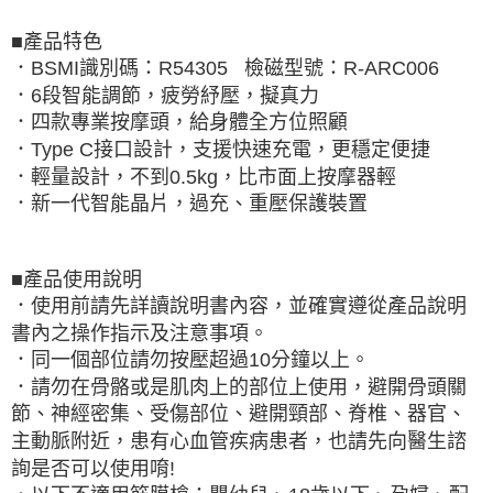
■產品特色
．BSMI識別碼：R54305 檢磁型號：R-ARC006
．6段智能調節，疲勞紓壓，擬真力
．四款專業按摩頭，給身體全方位照顧
．Type C接口設計，支援快速充電，更穩定便捷
．輕量設計，不到0.5kg，比市面上按摩器輕
．新一代智能晶片，過充、重壓保護裝置
■產品使用說明
．使用前請先詳讀說明書內容，並確實遵從產品說明
書內之操作指示及注意事項。
．同一個部位請勿按壓超過10分鐘以上。
．請勿在骨骼或是肌肉上的部位上使用，避開骨頭關
節、神經密集、受傷部位、避開頸部、脊椎、器官、
主動脈附近，患有心血管疾病患者，也請先向醫生諮
詢是否可以使用唷!