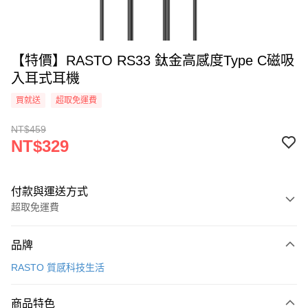
【特價】RASTO RS33 鈦金高感度Type C磁吸
入耳式耳機
買就送
超取免運費
NT$459
NT$329
付款與運送方式
超取免運費
付款方式
品牌
信用卡一次付款
RASTO 質感科技生活
LINE Pay
商品特色
Apple Pay