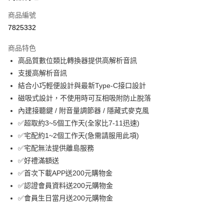
商品編號
街口支付
7825332
悠遊付
商品特色
ATM付款
高品質數位類比轉換器提供高解析音訊
支援高解析音訊
運送方式
結合小巧輕便設計與最新Type-C接口設計
付款後全家取貨
磁吸式設計，不使用時可互相吸附防止脫落
免運費
內建接聽鍵 / 附音量調節器 / 隱藏式麥克風
✅超取約3~5個工作天(全家比7-11迅速)
付款後萊爾富取貨
✅宅配約1~2個工作天(急需請服用此項)
免運費
✅宅配無法提供離島服務
付款後7-11取貨
✅好禮滿額送
免運費
✅首次下載APP送200元購物金
✅認證會員資料送200元購物金
宅配
✅會員生日當月送200元購物金
免運費