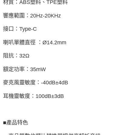
材質：ABS塑料、TPE塑料
響應範圍：20Hz-20KHz
接口：Type-C
喇叭單體直徑 ：Ø14.2mm
阻抗：32Ω
額定功率：35mW
麥克風靈敏度：-40dB±4dB
耳機靈敏度：100dB±3dB
■產品特色