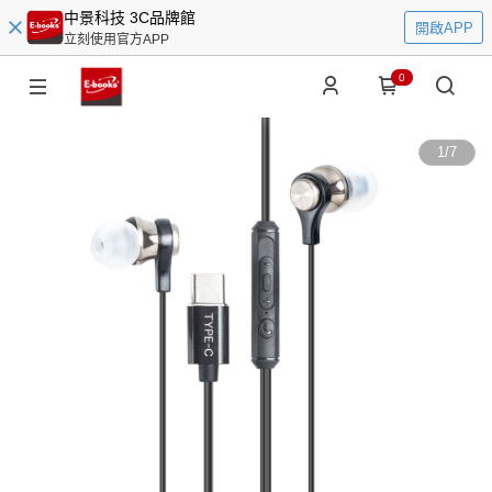
中景科技 3C品牌館
開啟APP
立刻使用官方APP
0
1
/
7