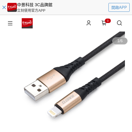
中景科技 3C品牌館
開啟APP
立刻使用官方APP
0
1
/
6