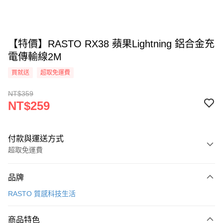
【特價】RASTO RX38 蘋果Lightning 鋁合金充
電傳輸線2M
買就送
超取免運費
NT$359
NT$259
付款與運送方式
超取免運費
付款方式
品牌
信用卡一次付款
RASTO 質感科技生活
LINE Pay
商品特色
Apple Pay