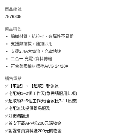
商品編號
街口支付
7576335
悠遊付
商品特色
ATM付款
編織材質，抗拉扯、有彈性不易斷
支援熱插拔，隨插即用
運送方式
支援2.4A大電流，充電快速
付款後全家取貨
二合一 充電+資料傳輸
免運費
符合美國線材標準AWG 24/28#
付款後萊爾富取貨
銷售重點
免運費
✅【宅配】、【超取】都免運
✅宅配約1~2個工作天(急需請服用此項)
付款後7-11取貨
✅超取約3~5個工作天(全家比7-11迅速)
免運費
✅宅配無法提供離島服務
宅配
✅好禮滿額送
免運費
✅首次下載APP送200元購物金
✅認證會員資料送200元購物金