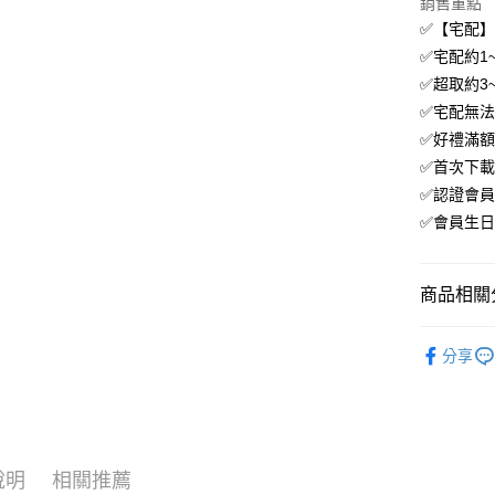
銷售重點
免運費
✅【宅配
✅宅配約1
✅超取約3~
✅宅配無
✅好禮滿
✅首次下載
✅認證會員
✅會員生日
商品相關分
．生活家
分享
說明
相關推薦