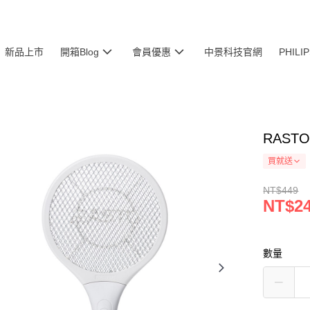
新品上市
開箱Blog
會員優惠
中景科技官網
PHIL
RAST
買就送
NT$449
NT$2
數量