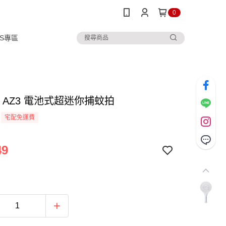
0
IPS專區
O AZ3 電池式超迷你捕蚊拍
宅配免運費
49