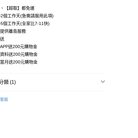
】、【超取】都免運
~2個工作天(急需請服用此項)
5個工作天(全家比7-11快)
法提供離島服務
額送
APP送200元購物金
資料送200元購物金
當月送200元購物金
類 (1)
電
．捕蚊拍/捕蚊燈
客服