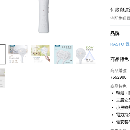
付款與運
宅配免運
付款方式
品牌
信用卡一
RASTO
LINE Pay
商品特色
Apple Pay
商品編號
街口支付
7552988
商品特色
悠遊付
輕鬆、
ATM付款
三層安
小黑蚊
電力持
運送方式
需安裝3
宅配