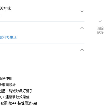
送方式
費
清除
紀錄
次付款
 質感科技生活
簡易使用
全網面設計
剋星，消滅蚊蟲好幫手
久，連續擊蚊效果佳
號電池(AA)鹼性電池2顆