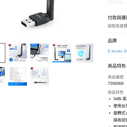
付款與運
超取免運
付款方式
品牌
信用卡一
E-book
LINE Pay
商品特色
Apple Pay
商品編號
街口支付
7256068
商品特色
悠遊付
3dBi
ATM付款
使用台
旋轉式
接收訊
運送方式