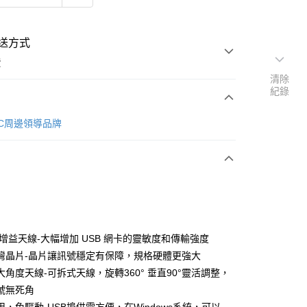
送方式
費
清除
紀錄
次付款
s 3C周邊領導品牌
 高增益天線-大幅增加 USB 網卡的靈敏度和傳輸強度
灣晶片-晶片讓訊號穩定有保障，規格硬體更強大
大角度天線-可拆式天線，旋轉360° 垂直90°靈活調整，
號無死角