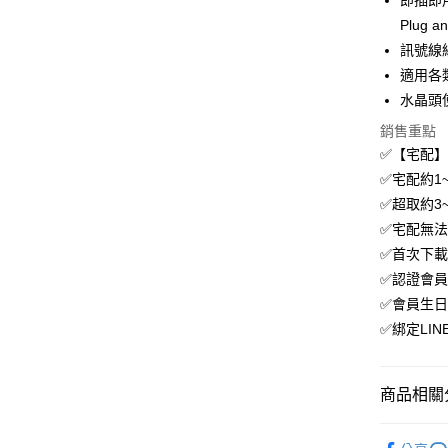
即插即
付款後全
Plug
免運費
訊號線
適用各
付款後萊
水晶頭使
免運費
銷售重點
付款後7-1
✅【宅配
免運費
✅宅配約1
✅超取約3~
宅配
✅宅配無
免運費
✅首次下載
✅認證會員
✅會員生日
✅綁定LI
商品相關分
．電腦週