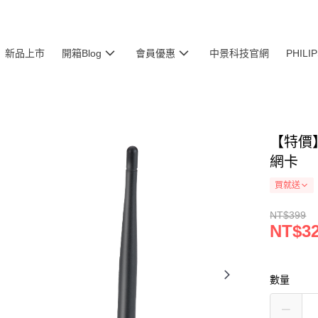
新品上市
開箱Blog
會員優惠
中景科技官網
PHIL
【特價】
網卡
買就送
NT$399
NT$3
數量