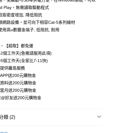
用，免驅動-USB埠供電方便，在Windows系統，可以
家取貨
 and Play，無需讀取驅動程式
絞距密度增加, 降低阻抗
類網路設備，並可向下相容Cat-5系列線材
爾富取貨
用高u數鍍金端子, 低阻抗, 耐用
1取貨
】、【超取】都免運
~2個工作天(急需請服用此項)
5個工作天(全家比7-11快)
法提供離島服務
APP送200元購物金
資料送200元購物金
當月送200元購物金
NE@好友送200元購物金
類 (2)
邊
USB無線/有線網卡