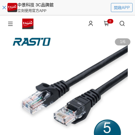
中景科技 3C品牌館
開啟APP
立刻使用官方APP
0
1
/
6