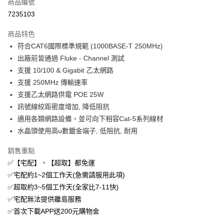
商品編號
街口支付
7235103
悠遊付
商品特色
ATM付款
符合CAT6國際標準規範 (1000BASE-T 250MHz)
出廠前皆通過 Fluke - Channel 測試
運送方式
支援 10/100 & Gigabit 乙太網路
付款後全家取貨
支援 250MHz 傳輸速率
免運費
支援乙太網路供電 POE 25W
訊號線絞距密度增加, 降低阻抗
付款後萊爾富取貨
適用各類網路設備，並可向下相容Cat-5系列線材
免運費
水晶頭使用高u數鍍金端子, 低阻抗, 耐用
付款後7-11取貨
銷售重點
免運費
✅【宅配】、【超取】都免運
宅配
✅宅配約1~2個工作天(急需請服用此項)
免運費
✅超取約3~5個工作天(全家比7-11快)
✅宅配無法提供離島服務
✅首次下載APP送200元購物金