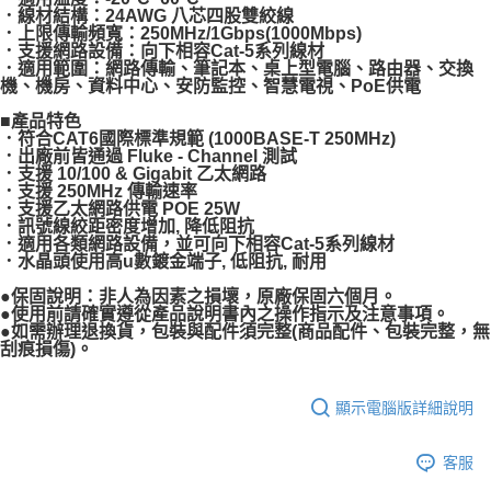
．線材結構：24AWG 八芯四股雙絞線
．上限傳輸頻寬：250MHz/1Gbps(1000Mbps)
．支援網路設備：向下相容Cat-5系列線材
．適用範圍：網路傳輸、筆記本、桌上型電腦、路由器、交換
機、機房、資料中心、安防監控、智慧電視、PoE供電
■產品特色
．符合CAT6國際標準規範 (1000BASE-T 250MHz)
．出廠前皆通過 Fluke - Channel 測試
．支援 10/100 & Gigabit 乙太網路
．支援 250MHz 傳輸速率
．支援乙太網路供電 POE 25W
．訊號線絞距密度增加, 降低阻抗
．適用各類網路設備，並可向下相容Cat-5系列線材
．水晶頭使用高u數鍍金端子, 低阻抗, 耐用
●保固說明：非人為因素之損壞，原廠保固六個月。
●使用前請確實遵從產品說明書內之操作指示及注意事項。
●如需辦理退換貨，包裝與配件須完整(商品配件、包裝完整，無
刮痕損傷)。
顯示電腦版詳細說明
客服