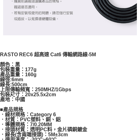
RASTO REC6 超高速 Cat6 傳輸網路線-5M
顏色：黑
包裝重量：177g
產品重量：160g
線徑:6mm
線長:500cm
上限傳輸頻寬：250MHZ/1Gbps
包裝尺寸：20x25.5x2cm
產地：中國
■產品規格
．線材規格：Category 6
．材質：PVC塑料、銅、鋁
．導體規格：7/0.20MM
．接頭材質：透明PC料，金片磷銅鍍金
．線長(含兩端接頭)：5M±3cm
．適用溫度：-20°C~60°C