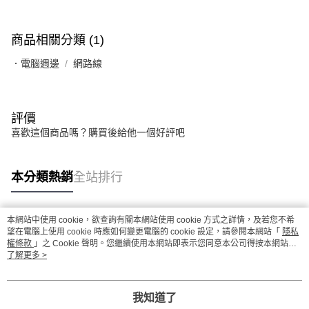
商品相關分類 (1)
．電腦週邊
網路線
評價
喜歡這個商品嗎？購買後給他一個好評吧
本分類熱銷
全站排行
本網站中使用 cookie，欲查詢有關本網站使用 cookie 方式之詳情，及若您不希
熱門標籤
望在電腦上使用 cookie 時應如何變更電腦的 cookie 設定，請參閱本網站「
隱私
權條款
」之 Cookie 聲明。您繼續使用本網站即表示您同意本公司得按本網站使
用條款之 Cookie 聲明使用 cookie。
了解更多 >
我知道了