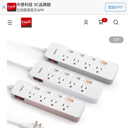
中景科技 3C品牌館
開啟APP
立刻使用官方APP
0
1
/
9