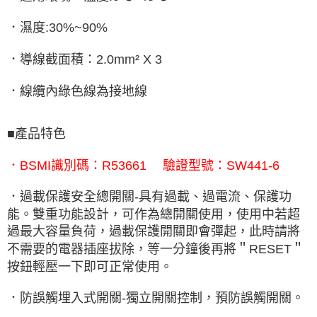
．濕度:30%~90%
．導線截面積：2.0mm² X 3
．線纜內綠色線為接地線
■產品特色
．BSMI識別碼：R53661 驗證型號：SW441-6
．過載保護安全總開關-具有過載、過電流、保護功
能。雙重功能設計，可作為總開關使用，使用中若超
過最大容量負荷，過載保護開關即會彈起，此時請將
不需要的電器插座拔除，等一分鐘後再將＂RESET＂
按鈕輕壓一下即可正常使用。
．防誤觸埋入式開關-獨立開關控制，預防誤觸開關。