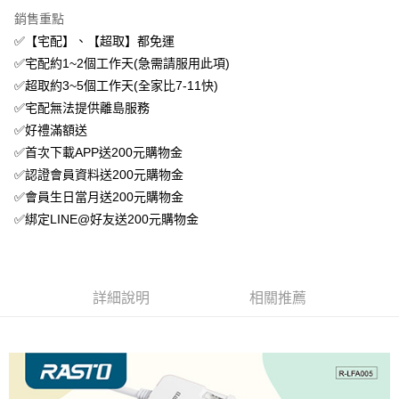
免運費
銷售重點
✅【宅配】、【超取】都免運
✅宅配約1~2個工作天(急需請服用此項)
✅超取約3~5個工作天(全家比7-11快)
✅宅配無法提供離島服務
✅好禮滿額送
✅首次下載APP送200元購物金
✅認證會員資料送200元購物金
✅會員生日當月送200元購物金
✅綁定LINE@好友送200元購物金
詳細說明
相關推薦