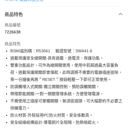
LINE Pay
商品特色
Apple Pay
商品編號
街口支付
7226638
悠遊付
商品特色
ATM付款
BSMI識別碼：R53661 驗證型號：SW441-6
過載保護安全總開關-具有過載、過電流、保護功能。
運送方式
雙重功能設計，可作為總開關使用，使用中若超過最大容量負
付款後全家取貨
荷，過載保護開關即會彈起，此時請將不需要的電器插座拔除，
免運費
等一分鐘後再將＂RESET＂按鈕輕壓一下即可正常使用。
防誤觸埋入式開關-獨立開關控制，預防誤觸開關。
付款後萊爾富取貨
帶燈節能開關-一對一開關管理系統，方便管理電源，
免運費
不需使用之插座可單獨開關，無須拔插頭，可大幅節約不必要之
付款後7-11取貨
待機電力。
免運費
防火材質-外殼採用PC防火材質，安全係數高。
安全結緣結構設計-導電銅片全阻隔，防熱熔起火。
宅配