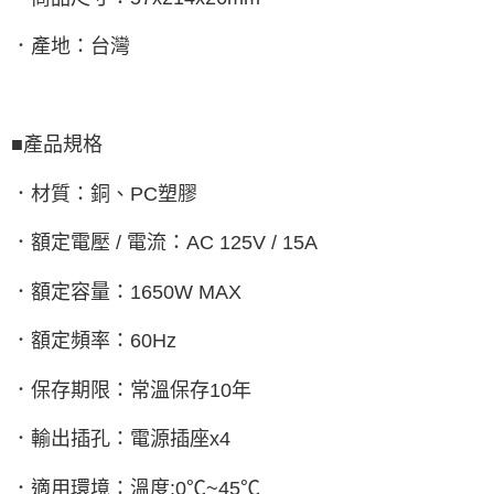
．產地：台灣
■產品規格
．材質：銅、PC塑膠
．額定電壓 / 電流：AC 125V / 15A
．額定容量：1650W MAX
．額定頻率：60Hz
．保存期限：常溫保存10年
．輸出插孔：電源插座x4
．適用環境：溫度:0℃~45℃