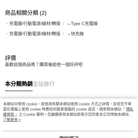
商品相關分類 (2)
．充電器/行動電源/線材/轉接
→Type C充電線
．充電器/行動電源/線材/轉接
→快充線
評價
喜歡這個商品嗎？購買後給他一個好評吧
本分類熱銷
全站排行
本網站中使用 cookie，欲查詢有關本網站使用 cookie 方式之詳情，及若您不希
熱門標籤
望在電腦上使用 cookie 時應如何變更電腦的 cookie 設定，請參閱本網站「
隱私
權條款
」之 Cookie 聲明。您繼續使用本網站即表示您同意本公司得按本網站使
用條款之 Cookie 聲明使用 cookie。
了解更多 >