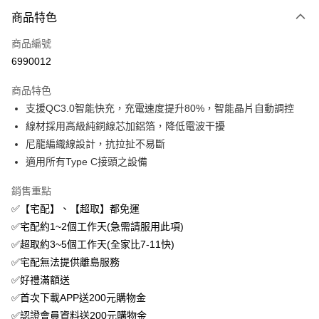
商品特色
Apple Pay
商品編號
街口支付
6990012
悠遊付
商品特色
ATM付款
支援QC3.0智能快充，充電速度提升80%，智能晶片自動調控
線材採用高級純銅線芯加鋁箔，降低電波干擾
運送方式
尼龍編織線設計，抗拉扯不易斷
付款後全家取貨
適用所有Type C接頭之設備
免運費
銷售重點
付款後萊爾富取貨
✅【宅配】、【超取】都免運
免運費
✅宅配約1~2個工作天(急需請服用此項)
✅超取約3~5個工作天(全家比7-11快)
付款後7-11取貨
✅宅配無法提供離島服務
免運費
✅好禮滿額送
宅配
✅首次下載APP送200元購物金
免運費
✅認證會員資料送200元購物金