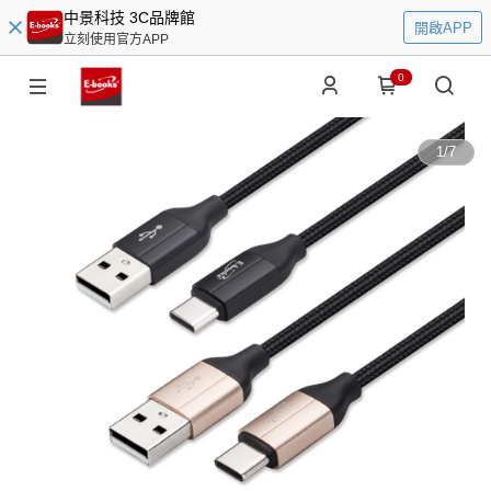
中景科技 3C品牌館
開啟APP
立刻使用官方APP
0
1
/
7