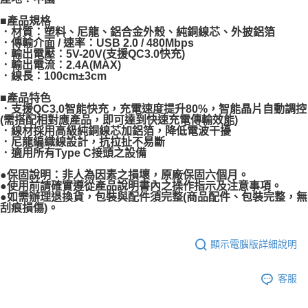
■產品規格
．材質：塑料、尼龍、鋁合金外殼、純銅線芯、外披鋁箔
．傳輸介面 / 速率：USB 2.0 / 480Mbps
．輸出電壓：5V-20V(支援QC3.0快充)
．輸出電流：2.4A(MAX)
．線長：100cm±3cm
■產品特色
．支援QC3.0智能快充，充電速度提升80%，智能晶片自動調控
(需搭配相對應產品，即可達到快速充電傳輸效能)
．線材採用高級純銅線芯加鋁箔，降低電波干擾
．尼龍編織線設計，抗拉扯不易斷
．適用所有Type C接頭之設備
●保固說明：非人為因素之損壞，原廠保固六個月。
●使用前請確實遵從產品說明書內之操作指示及注意事項。
●如需辦理退換貨，包裝與配件須完整(商品配件、包裝完整，無
刮痕損傷)。
顯示電腦版詳細說明
客服