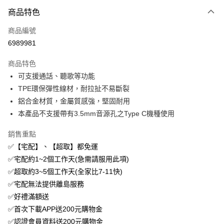
商品特色
Apple Pay
商品編號
街口支付
6989981
悠遊付
商品特色
ATM付款
可支援通話、聽歌等功能
TPE環保彈性線材，耐拉扯不易斷裂
運送方式
鋁合金材質，金屬質感強，堅固耐用
付款後全家取貨
本產品不支援帶有3.5mm音源孔之Type C機種使用
免運費
銷售重點
付款後萊爾富取貨
✅【宅配】、【超取】都免運
免運費
✅宅配約1~2個工作天(急需請服用此項)
✅超取約3~5個工作天(全家比7-11快)
付款後7-11取貨
✅宅配無法提供離島服務
免運費
✅好禮滿額送
宅配
✅首次下載APP送200元購物金
免運費
✅認證會員資料送200元購物金