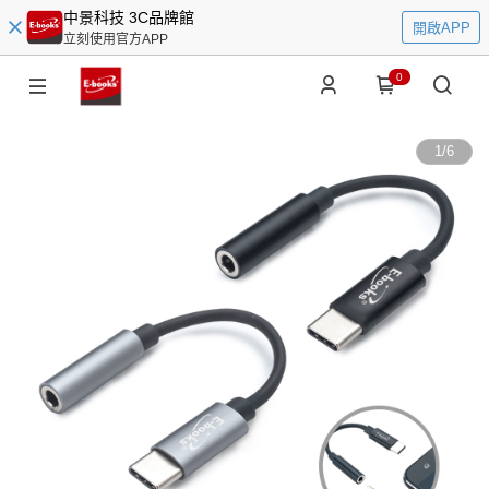
中景科技 3C品牌館
開啟APP
立刻使用官方APP
0
1
/
6