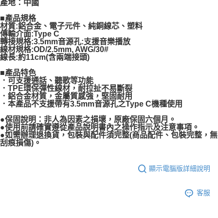
產地：中國
■產品規格
材質:鋁合金、電子元件、純銅線芯、塑料
傳輸介面:Type C
轉接規格:3.5mm音源孔:支援音樂播放
線材規格:OD/2.5mm, AWG/30#
線長:約11cm(含兩端接頭)
■產品特色
．可支援通話、聽歌等功能
．TPE環保彈性線材，耐拉扯不易斷裂
．鋁合金材質，金屬質感強，堅固耐用
．本產品不支援帶有3.5mm音源孔之Type C機種使用
●保固說明：非人為因素之損壞，原廠保固六個月。
●使用前請確實遵從產品說明書內之操作指示及注意事項。
●如需辦理退換貨，包裝與配件須完整(商品配件、包裝完整，無
刮痕損傷)。
顯示電腦版詳細說明
客服