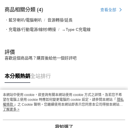
商品相關分類 (4)
查看全部
．藍牙喇叭/電腦喇叭
音源轉接/延長
．充電器/行動電源/線材/轉接
→Type C充電線
評價
喜歡這個商品嗎？購買後給他一個好評吧
本分類熱銷
全站排行
本網站中使用 cookie，欲查詢有關本網站使用 cookie 方式之詳情，及若您不希
熱門標籤
望在電腦上使用 cookie 時應如何變更電腦的 cookie 設定，請參閱本網站「
隱私
權條款
」之 Cookie 聲明。您繼續使用本網站即表示您同意本公司得按本網站使
用條款之 Cookie 聲明使用 cookie。
了解更多 >
我知道了