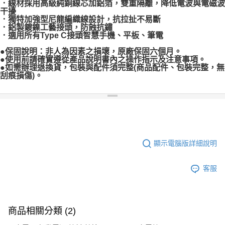
．線材採用高級純銅線芯加鋁箔，雙重隔離，降低電波與電磁波
干擾
．獨特加強型尼龍編織線設計，抗拉扯不易斷
．鋁製鍍鎳工藝接頭，防蝕抗鏽
．適用所有Type C接頭智慧手機、平板、筆電
●保固說明：非人為因素之損壞，原廠保固六個月。
●使用前請確實遵從產品說明書內之操作指示及注意事項。
●如需辦理退換貨，包裝與配件須完整(商品配件、包裝完整，無
刮痕損傷)。
顯示電腦版詳細說明
客服
商品相關分類 (2)