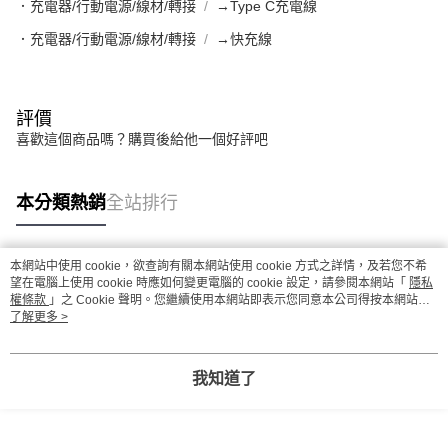
．充電器/行動電源/線材/轉接
→Type C充電線
．充電器/行動電源/線材/轉接
→快充線
評價
喜歡這個商品嗎？購買後給他一個好評吧
本分類熱銷
全站排行
本網站中使用 cookie，欲查詢有關本網站使用 cookie 方式之詳情，及若您不希
熱門標籤
望在電腦上使用 cookie 時應如何變更電腦的 cookie 設定，請參閱本網站「
隱私
權條款
」之 Cookie 聲明。您繼續使用本網站即表示您同意本公司得按本網站使
用條款之 Cookie 聲明使用 cookie。
了解更多 >
我知道了