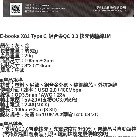
E-books X82 Type C 鋁合金QC 3.0 快充傳輸線1M
顏色：灰、金
包裝重量：約52g
產品重量：29g
商品尺寸：100cm± 3cm
包裝尺寸：8*2.5*16cm
產地：中國
■產品規格
材質：塑料、尼龍、鋁合金外殼、純銅線芯、外披鋁箔
傳輸介面 / 速率：USB 2.0 / 480Mbps
線徑：OD3.5mm / AWG：28#
輸出電壓：5V-20V(支援QC3.0快充)
輸出電流：2.4A(MAX)
線長：100cm±3cm (3.3ft)
線材規格：充電:55*0.08*2C/傳輸:14*0.08*2C
■產品特色
．支援QC3.0智能快充，充電速度提升80%，智能晶片自動調控
(需搭配相對應產品，即可達到快速充電傳輸效能)