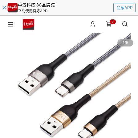
中景科技 3C品牌館
開啟APP
立刻使用官方APP
0
1
/
6