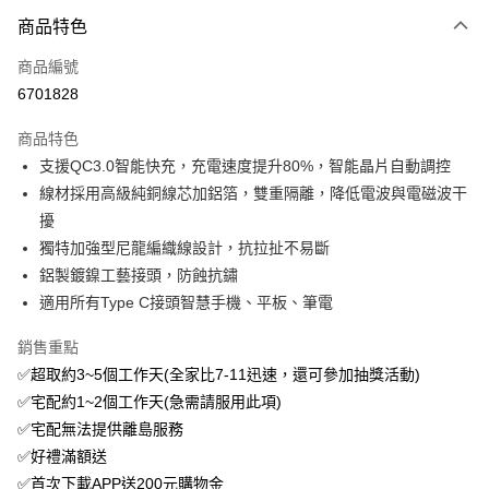
商品特色
Apple Pay
商品編號
街口支付
6701828
悠遊付
商品特色
ATM付款
支援QC3.0智能快充，充電速度提升80%，智能晶片自動調控
線材採用高級純銅線芯加鋁箔，雙重隔離，降低電波與電磁波干
運送方式
擾
付款後全家取貨
獨特加強型尼龍編織線設計，抗拉扯不易斷
免運費
鋁製鍍鎳工藝接頭，防蝕抗鏽
適用所有Type C接頭智慧手機、平板、筆電
付款後萊爾富取貨
免運費
銷售重點
✅超取約3~5個工作天(全家比7-11迅速，還可參加抽獎活動)
付款後7-11取貨
✅宅配約1~2個工作天(急需請服用此項)
免運費
✅宅配無法提供離島服務
宅配
✅好禮滿額送
免運費
✅首次下載APP送200元購物金