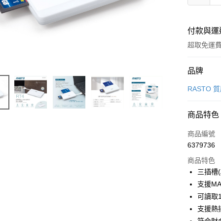
付款與運
超取免運
付款方式
品牌
信用卡一
RASTO
LINE Pay
商品特色
Apple Pay
商品編號
街口支付
6379736
商品特色
悠遊付
三插槽(A
ATM付款
支援MA
可讀取
支援熱
運送方式