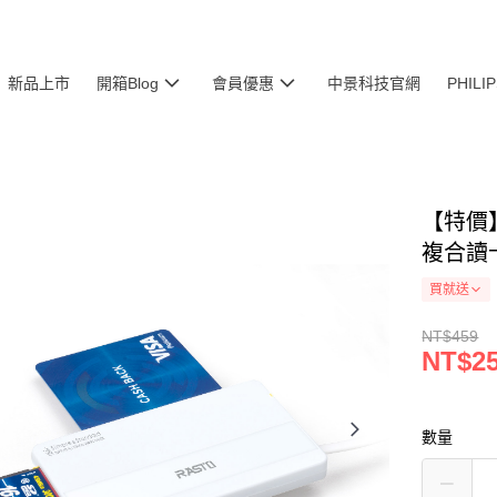
新品上市
開箱Blog
會員優惠
中景科技官網
PHIL
【特價】
複合讀
買就送
NT$459
NT$2
數量