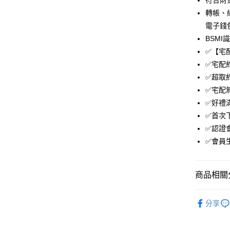
符合財金
付款後全
轉帳、
免運費
電子錢
BSMI
付款後萊
✅【宅
免運費
✅宅配
付款後7-1
✅超取約
免運費
✅宅配
✅好禮
宅配
✅首次下
免運費
✅認證
✅會員
商品相關分
．電腦週
分享
📣最新優