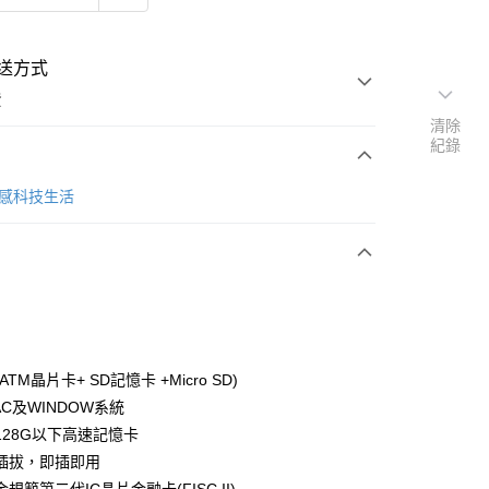
送方式
費
清除
紀錄
次付款
 質感科技生活
TM晶片卡+ SD記憶卡 +Micro SD)
C及WINDOW系統
128G以下高速記憶卡
插拔，即插即用