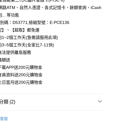
規範第二代IC晶片金融卡(FISC II)
家取貨
網路ATM、自然人憑證、各式記憶卡、餘額查詢、iCash
包…等功能
識別碼：D53771,檢磁型號：E-PCE136
爾富取貨
配】、【超取】都免運
約1~2個工作天(急需請服用此項)
1取貨
3~5個工作天(全家比7-11快)
無法提供離島服務
滿額送
載APP送200元購物金
會員資料送200元購物金
生日當月送200元購物金
類 (2)
邊
晶片ATM/報稅讀卡機
客服
惠
💥超人氣商品特價中