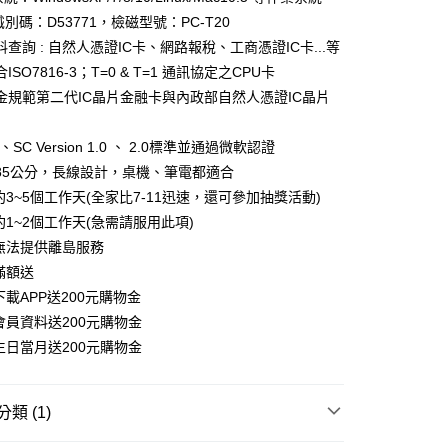
I識別碼：D53771，檢磁型號：PC-T20
查詢 : 自然人憑證IC卡、網路報稅、工商憑證IC卡...等
爾富取貨
ISO7816-3；T=0 & T=1 通訊協定之CPU卡
金規範第二代IC晶片金融卡與內政部自然人憑證IC晶片
1取貨
SC Version 1.0 、 2.0標準並通過微軟認證
85公分，長線設計，桌機、筆電都適合
約3~5個工作天(全家比7-11迅速，還可參加抽獎活動)
約1~2個工作天(急需請服用此項)
無法提供離島服務
滿額送
載APP送200元購物金
會員資料送200元購物金
生日當月送200元購物金
類 (1)