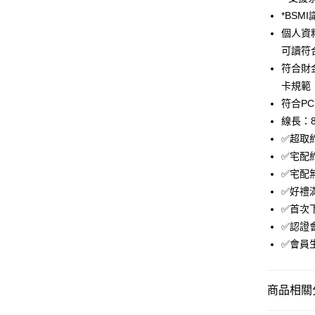
免運費
*BSM
個人資料
付款後萊
可讀符合
免運費
符合財
付款後7-1
卡規範
免運費
符合PC、
線長：
宅配
✅超取
免運費
✅宅配
✅宅配
✅好禮
✅首次下
✅認證
✅會員
商品相關分