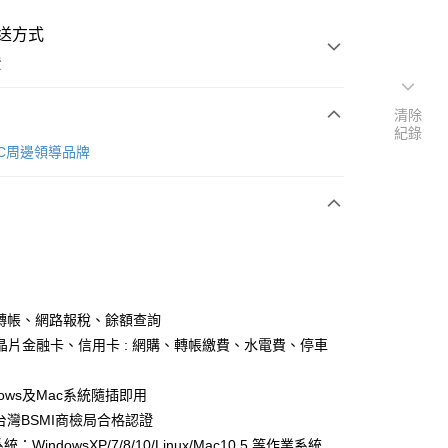
送方式
費
清除
紀錄
次付款
s 3C周邊領導品牌
轉帳、網路報稅、餘額查詢
M晶片金融卡、信用卡 : 網購、轉帳繳費、水電費、停車
dows及Mac系統隨插即用
台灣BSMI商檢局合格認證
家取貨
統：WindowsXP/7/8/10/Linux/Mac10.5 等作業系統