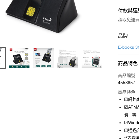
付款與運
超取免運
付款方式
品牌
信用卡一
E-book
LINE Pay
商品特色
Apple Pay
商品編號
街口支付
4553857
商品特色
悠遊付
☑網路
ATM付款
☑AT
費...等
☑Win
運送方式
☑通過
付款後全
**支援系