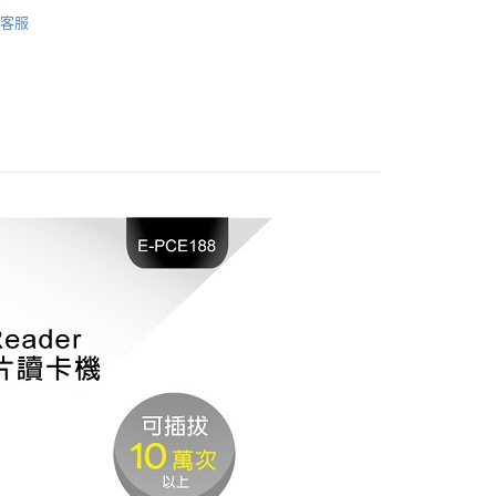
邊
晶片ATM/報稅讀卡機
客服