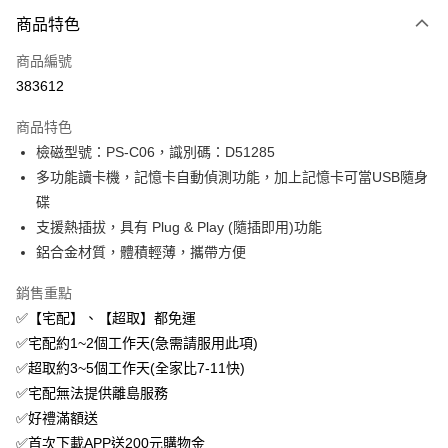
商品特色
Apple Pay
商品編號
街口支付
383612
悠遊付
商品特色
ATM付款
檢磁型號：PS-C06，識別碼：D51285
多功能讀卡機，記憶卡自動偵測功能，加上記憶卡可當USB隨身
運送方式
碟
付款後全家取貨
支援熱插拔，具有 Plug & Play (隨插即用)功能
免運費
鋁合金材質，體積輕薄，攜帶方便
付款後萊爾富取貨
銷售重點
免運費
✅【宅配】、【超取】都免運
✅宅配約1~2個工作天(急需請服用此項)
付款後7-11取貨
✅超取約3~5個工作天(全家比7-11快)
免運費
✅宅配無法提供離島服務
宅配
✅好禮滿額送
免運費
✅首次下載APP送200元購物金