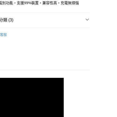
識別功能，支援99%裝置，兼容性高，充電無煩惱
家取貨
類 (3)
爾富取貨
行動電源/線材/轉接
→行動電源
客服
劃
🇹🇼MIT台灣製造選品
1取貨
好安心-夏日補電計畫 最低52折起