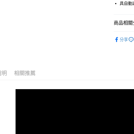
具自動
付款後全
免運費
商品相關分
付款後萊
免運費
．充電器/
分享
📍主題企
付款後7-1
免運費
⚡台灣製造
宅配
說明
相關推薦
免運費