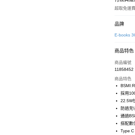
超取免運
付款方式
品牌
信用卡一
E-book
信用卡分
商品特色
3 期 
商品編號
合作金
LINE Pay
11858452
華南商
Apple Pay
上海商
商品特色
國泰世
BSMI:
街口支付
臺灣中
採用1
匯豐（
悠遊付
22.
聯邦商
防過充
元大商
ATM付款
通過B
玉山商
台新國
搭配數
台灣樂
Typ
運送方式