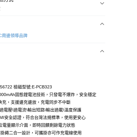
費
次付款
s 3C周邊領導品牌
期付款
0 利率 每期
NT$1,460
21家銀行
庫商業銀行
第一商業銀行
業銀行
彰化商業銀行
業儲蓄銀行
台北富邦商業銀行
華商業銀行
兆豐國際商業銀行
R56722 檢磁型號:E-PCB323
小企業銀行
台中商業銀行
0000mAh固態鋰電池技術，只發電不爆炸，安全穩定
台灣）商業銀行
華泰商業銀行
5W快充，支援邊充邊放，充電同步不中斷
業銀行
遠東國際商業銀行
\過電壓\過電流\輸出短路\輸出過載\溫度保護
業銀行
永豐商業銀行
SMI安全認證，符合台灣法規標準，使用更安心
業銀行
星展（台灣）商業銀行
際商業銀行
中國信託商業銀行
位電量顯示介面，即時回饋剩餘電力狀態
天信用卡公司
e C 掛繩二合一設計，可攜掛亦可作充電線使用