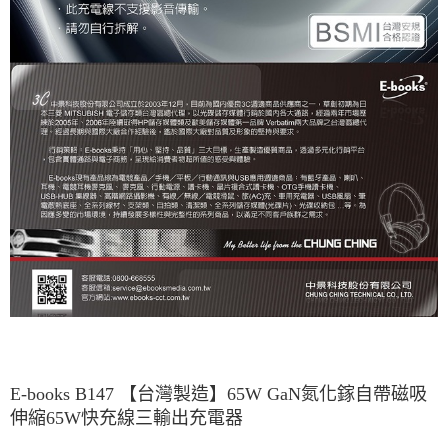
E-books B147 【台灣製造】65W GaN氮化鎵自帶磁吸
伸縮65W快充線三輸出充電器