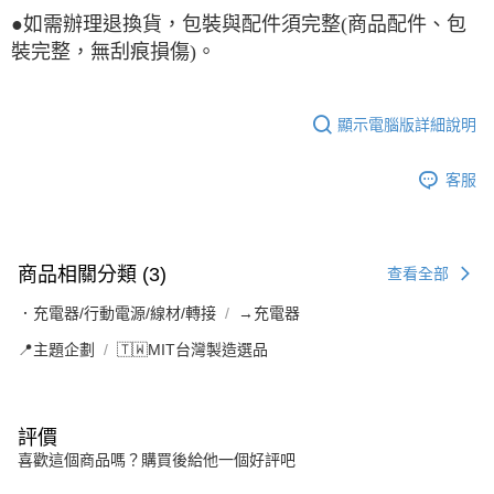
●如需辦理退換貨，包裝與配件須完整(商品配件、包
裝完整，無刮痕損傷)。
顯示電腦版詳細說明
客服
商品相關分類 (3)
查看全部
．充電器/行動電源/線材/轉接
→充電器
📍主題企劃
🇹🇼MIT台灣製造選品
評價
喜歡這個商品嗎？購買後給他一個好評吧