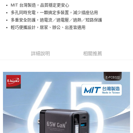
台新國際商業銀行
中國信託商業銀行
MIT 台灣製造，品質穩定更安心
運送方式
台灣樂天信用卡公司
多孔同時充電，一顆搞定多裝置，減少插座佔用
付款後全家取貨
多重安全防護，過電流／過電壓／過熱／短路保護
免運費
輕巧便攜設計，居家、辦公、出差皆適用
付款後萊爾富取貨
免運費
詳細說明
相關推薦
付款後7-11取貨
免運費
宅配
免運費