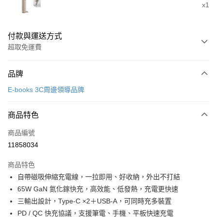
x1
付款與運送方式
超取免運費
付款方式
品牌
信用卡一次付款
E-books 3C周邊領導品牌
信用卡分期付款
3 期 0 利率 每期
NT$493
21家銀行
商品特色
合作金庫商業銀行
第一商業銀行
LINE Pay
商品編號
華南商業銀行
彰化商業銀行
11858034
Apple Pay
上海商業儲蓄銀行
台北富邦商業銀行
國泰世華商業銀行
兆豐國際商業銀行
商品特色
街口支付
臺灣中小企業銀行
台中商業銀行
自帶磁吸伸縮充電線，一拉即用、好收納，外出不打結
匯豐（台灣）商業銀行
華泰商業銀行
悠遊付
65W GaN 氮化鎵快充，高效能、低發熱，充電更快速
聯邦商業銀行
遠東國際商業銀行
元大商業銀行
永豐商業銀行
三輸出設計，Type-C ×2＋USB-A，可同時充多裝置
ATM付款
玉山商業銀行
星展（台灣）商業銀行
PD / QC 快充協議，支援筆電、手機、平板快速充電