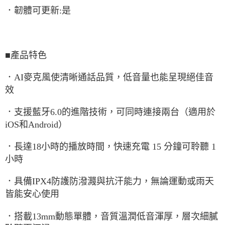
．韌體可更新:是
■產品特色
．AI麥克風使清晰通話品質，低音量也能呈現絕佳音
效
．支援藍牙6.0的進階技術，可同時連接兩台（適用於
iOS和Android）
．長達18小時的播放時間，快速充電 15 分鐘可聆聽 1
小時
．具備IPX4防護防潑濺與抗汗能力，無論運動或雨天
皆能安心使用
．搭載13mm動態單體，音質溫潤低音渾厚，層次細膩