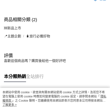
商品相關分類 (2)
🆕新品上市
📍主題企劃
🧳旅行必備好物
評價
喜歡這個商品嗎？購買後給他一個好評吧
本分類熱銷
全站排行
本網站中使用 cookie，欲查詢有關本網站使用 cookie 方式之詳情，及若您不希
熱門標籤
望在電腦上使用 cookie 時應如何變更電腦的 cookie 設定，請參閱本網站「
隱私
權條款
」之 Cookie 聲明。您繼續使用本網站即表示您同意本公司得按本網站使
用條款之 Cookie 聲明使用 cookie。
了解更多 >