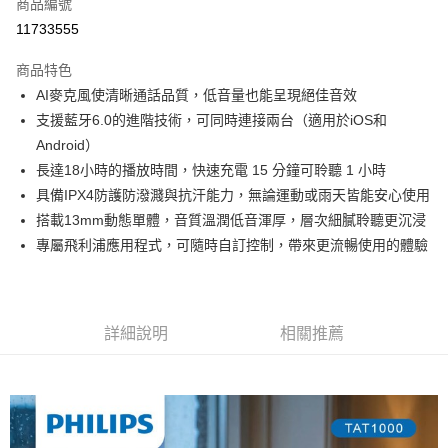
LINE Pay
商品編號
華南商業銀行
彰化商業銀行
11733555
Apple Pay
上海商業儲蓄銀行
台北富邦商業銀行
國泰世華商業銀行
兆豐國際商業銀行
商品特色
街口支付
臺灣中小企業銀行
台中商業銀行
AI麥克風使清晰通話品質，低音量也能呈現絕佳音效
匯豐（台灣）商業銀行
華泰商業銀行
悠遊付
支援藍牙6.0的進階技術，可同時連接兩台（適用於iOS和
聯邦商業銀行
遠東國際商業銀行
元大商業銀行
永豐商業銀行
Android）
ATM付款
玉山商業銀行
星展（台灣）商業銀行
長達18小時的播放時間，快速充電 15 分鐘可聆聽 1 小時
台新國際商業銀行
中國信託商業銀行
具備IPX4防護防潑濺與抗汗能力，無論運動或雨天皆能安心使用
運送方式
台灣樂天信用卡公司
搭載13mm動態單體，音質溫潤低音渾厚，層次細膩聆聽更沉浸
付款後全家取貨
專屬飛利浦應用程式，可隨時自訂控制，帶來更流暢使用的體驗
免運費
付款後萊爾富取貨
免運費
詳細說明
相關推薦
付款後7-11取貨
免運費
宅配