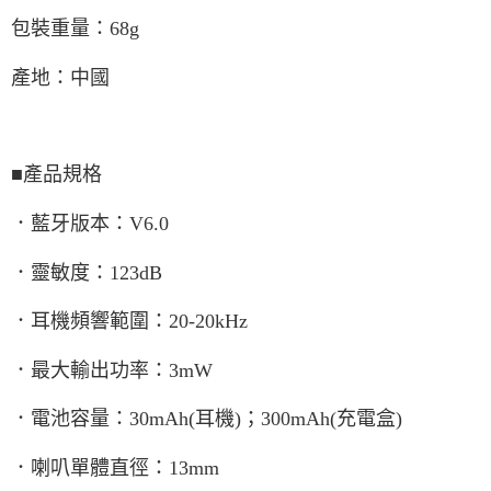
包裝重量：68g
產地：中國
■產品規格
．藍牙版本：V6.0
．靈敏度：123dB
．耳機頻響範圍：20-20kHz
．最大輸出功率：3mW
．電池容量：30mAh(耳機)；300mAh(充電盒)
．喇叭單體直徑：13mm