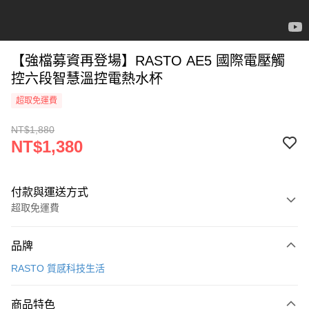
【強檔募資再登場】RASTO AE5 國際電壓觸
控六段智慧溫控電熱水杯
超取免運費
NT$1,880
NT$1,380
付款與運送方式
超取免運費
付款方式
品牌
信用卡一次付款
RASTO 質感科技生活
LINE Pay
商品特色
Apple Pay