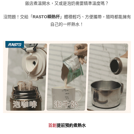
飯店煮溫開水，又或是泡奶需要精準溫度嗎？
沒問題！交給「
RASTO瞬熱杯
」體積輕巧、方便攜帶，隨時都能擁有
自己的一杯熱水！
首創
提前預約煮熱水