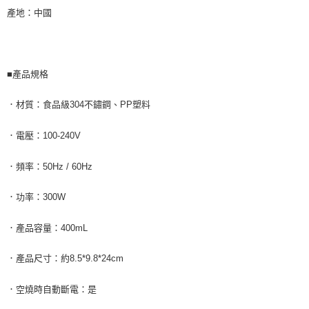
產地：中國
■產品規格
．材質：食品級304不鏽鋼、PP塑料
．電壓：100-240V
．頻率：50Hz / 60Hz
．功率：300W
．產品容量：400mL
．產品尺寸：約8.5*9.8*24cm
．空燒時自動斷電：是