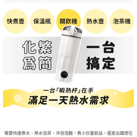
需要快速煮水、熱水泡茶、沖泡泡麵、煮小份量飲品，還是出國想在