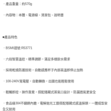
．產品重量：約570g
．內容物：本體、電源線、清潔包、說明書
■產品特色
．BSMI證號:R53771
．六段智慧溫控，精準調節，滿足多樣飲水需求
．採用乾燒防護技術，自動感應杯子內部高溫即停止加熱
．100-240V寬電壓，自動轉換，出國也能輕鬆使用
．輕觸即控，操作直覺，搭配隱藏式蒸氣口設計，防漏透氣更安全
．食品級304不鏽鋼內膽，電解拋光工藝搭配隱藏式感溫探頭，一體成型安
全又耐用