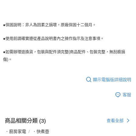
●保固說明：非人為因素之損壞，原廠保固十二個月。
●使用前請確實遵從產品說明書內之操作指示及注意事項。
●如需辦理退換貨，包裝與配件須完整(商品配件、包裝完整，無刮痕損
傷)。
顯示電腦版詳細說明
客服
商品相關分類 (3)
查看全部
．廚房家電
．快煮壺