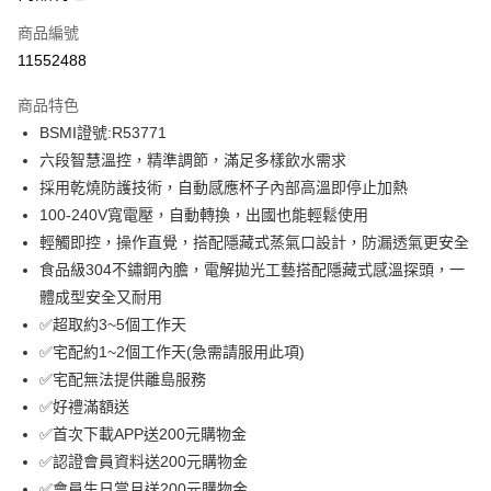
商品編號
街口支付
11552488
悠遊付
商品特色
ATM付款
BSMI證號:R53771
六段智慧溫控，精準調節，滿足多樣飲水需求
運送方式
採用乾燒防護技術，自動感應杯子內部高溫即停止加熱
付款後全家取貨
100-240V寬電壓，自動轉換，出國也能輕鬆使用
免運費
輕觸即控，操作直覺，搭配隱藏式蒸氣口設計，防漏透氣更安全
食品級304不鏽鋼內膽，電解拋光工藝搭配隱藏式感溫探頭，一
付款後萊爾富取貨
體成型安全又耐用
免運費
✅超取約3~5個工作天
付款後7-11取貨
✅宅配約1~2個工作天(急需請服用此項)
免運費
✅宅配無法提供離島服務
✅好禮滿額送
宅配
✅首次下載APP送200元購物金
免運費
✅認證會員資料送200元購物金
✅會員生日當月送200元購物金