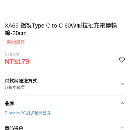
XA69 鋁製Type C to C 60W耐拉扯充電傳輸
線-20cm
超取免運費
NT$379
NT$179
付款與運送方式
超取免運費
付款方式
品牌
信用卡一次付款
E-books 3C周邊領導品牌
LINE Pay
商品特色
Apple Pay