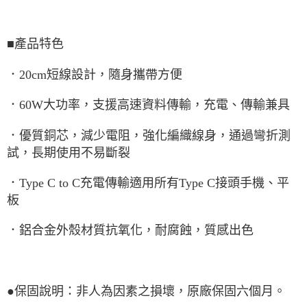
■產品特色
．20cm短線設計，隨身攜帶方便
．60W大功率，支援高速資料傳輸，充電、傳輸兼具
．優質銅芯，減少電阻，強化編織線身，通過彎折測
試，長期使用不易斷裂
．Type C to C充電傳輸適用所有Type C接頭手機、平
板
．鋁合金外殼材質抗氧化，耐腐蝕，質感出色
●保固說明：非人為因素之損壞，原廠保固六個月。