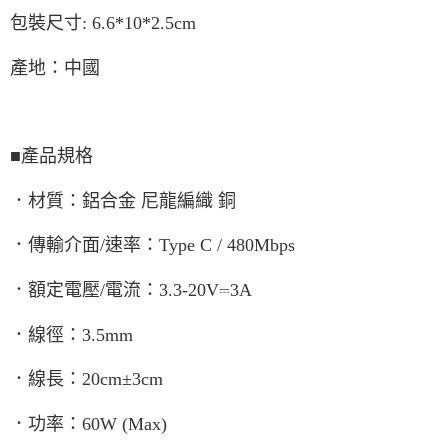
包裝尺寸: 6.6*10*2.5cm
產地：中國
■產品規格
．材質：鋁合金 尼龍編織 銅
．傳輸介面/速率：Type C / 480Mbps
．額定電壓/電流：3.3-20V⎓3A
．線徑：3.5mm
．線長：20cm±3cm
．功率：60W (Max)