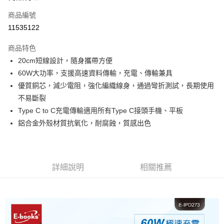
商品編號
街口支付
11535122
悠遊付
商品特色
ATM付款
20cm短線設計，隨身攜帶方便
60W大功率，支援高速資料傳輸，充電、傳輸兼具
運送方式
優質銅芯，減少電阻，強化編織線身，通過彎折測試，長期使用
付款後全家取貨
不易斷裂
免運費
Type C to C充電傳輸適用所有Type C接頭手機、平板
鋁合金外殼材質抗氧化，耐腐蝕，質感出色
付款後萊爾富取貨
免運費
付款後7-11取貨
詳細說明
相關推薦
免運費
宅配
免運費