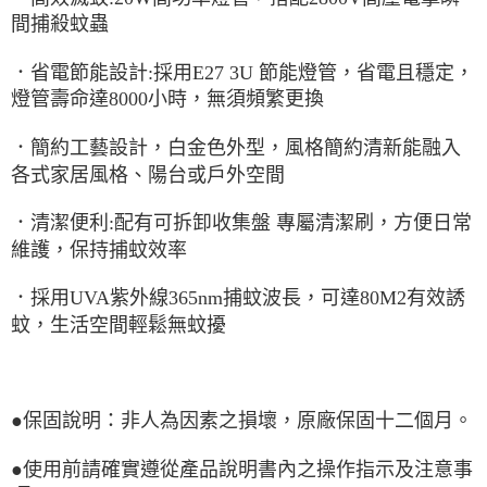
間捕殺蚊蟲
．省電節能設計:採用E27 3U 節能燈管，省電且穩定，
燈管壽命達8000小時，無須頻繁更換
．簡約工藝設計，白金色外型，風格簡約清新能融入
各式家居風格、陽台或戶外空間
．清潔便利:配有可拆卸收集盤 專屬清潔刷，方便日常
維護，保持捕蚊效率
．採用UVA紫外線365nm捕蚊波長，可達80M2有效誘
蚊，生活空間輕鬆無蚊擾
●保固說明：非人為因素之損壞，原廠保固十二個月。
●使用前請確實遵從產品說明書內之操作指示及注意事