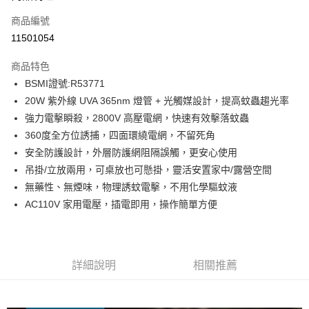
合作金庫商業銀行
第一商業銀行
LINE Pay
商品編號
華南商業銀行
彰化商業銀行
11501054
Apple Pay
上海商業儲蓄銀行
台北富邦商業銀行
國泰世華商業銀行
兆豐國際商業銀行
商品特色
街口支付
臺灣中小企業銀行
台中商業銀行
BSMI證號:R53771
匯豐（台灣）商業銀行
華泰商業銀行
悠遊付
20W 紫外線 UVA 365nm 燈管 + 光觸媒設計，提高蚊蟲趨光率
聯邦商業銀行
遠東國際商業銀行
元大商業銀行
永豐商業銀行
強力電擊瞬殺，2800V 高壓電網，快速有效擊落蚊蟲
ATM付款
玉山商業銀行
星展（台灣）商業銀行
360度全方位誘捕，四面環繞電網，不留死角
台新國際商業銀行
中國信託商業銀行
安全防護設計，外層防護網阻隔誤觸，更安心使用
運送方式
台灣樂天信用卡公司
吊掛/立放兩用，可桌放也可懸掛，靈活安置家中/露營空間
宅配
無藥性、無煙味，物理誘蚊電擊，不用化學驅蚊液
免運費
AC110V 家用電壓，插電即用，操作簡單方便
詳細說明
相關推薦