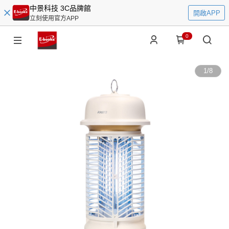
中景科技 3C品牌館
開啟APP
立刻使用官方APP
0
1
/
8