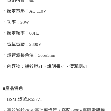
．電網材質：鐵
．額定電壓：AC 110V
．功率：20W
．額定頻率：60Hz
．電擊電壓：2800V
．燈管波長色溫：365±3nm
．內容物：捕蚊燈x1、說明書x1、清潔刷x1
■產品特色
．BSMI證號:R53771
．高效滅蚊:20W高功率燈管，搭配2800V高壓電擊瞬