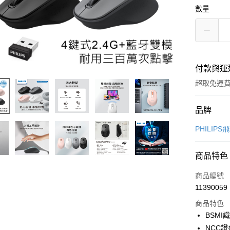
數量
付款與運
超取免運
付款方式
品牌
信用卡一
PHILIPS
LINE Pay
商品特色
Apple Pay
商品編號
街口支付
11390059
商品特色
悠遊付
BSMI識
ATM付款
NCC證書