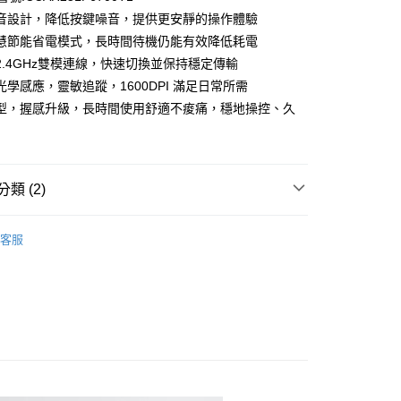
音設計，降低按鍵噪音，提供更安靜的操作體驗
慧節能省電模式，長時間待機仍能有效降低耗電
2.4GHz雙模連線，快速切換並保持穩定傳輸
家取貨
光學感應，靈敏追蹤，1600DPI 滿足日常所需
型，握感升級，長時間使用舒適不痠痛，穩地操控、久
爾富取貨
類 (2)
1取貨
市
客服
盤
→無線/藍牙滑鼠