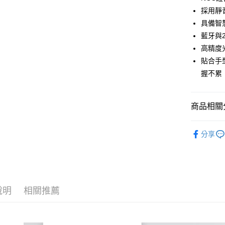
採用靜
具備智
運送方式
藍牙與
付款後全
高精度
免運費
貼合手
握不累
付款後萊
免運費
商品相關分
付款後7-1
免運費
🆕新品上
分享
宅配
．滑鼠鍵
免運費
說明
相關推薦