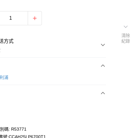
清除
送方式
紀錄
費
次付款
飛利浦
別碼: R53771
號:CCAH25LP6700T1