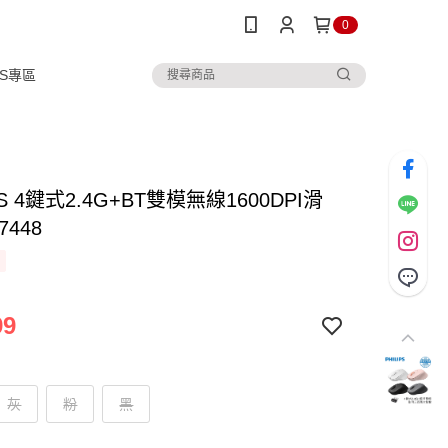
0
IPS專區
PS 4鍵式2.4G+BT雙模無線1600DPI滑
7448
99
灰
粉
黑