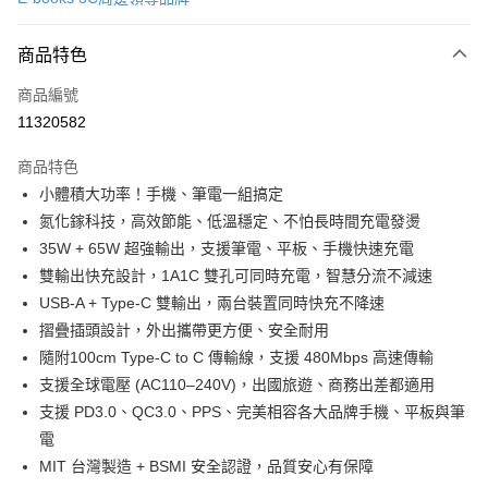
信用卡分期付款
3 期 0 利率 每期
NT$199
21家銀行
商品特色
合作金庫商業銀行
第一商業銀行
LINE Pay
商品編號
華南商業銀行
彰化商業銀行
11320582
Apple Pay
上海商業儲蓄銀行
台北富邦商業銀行
國泰世華商業銀行
兆豐國際商業銀行
商品特色
街口支付
臺灣中小企業銀行
台中商業銀行
小體積大功率！手機、筆電一組搞定
匯豐（台灣）商業銀行
華泰商業銀行
悠遊付
氮化鎵科技，高效節能、低溫穩定、不怕長時間充電發燙
聯邦商業銀行
遠東國際商業銀行
元大商業銀行
永豐商業銀行
35W + 65W 超強輸出，支援筆電、平板、手機快速充電
ATM付款
玉山商業銀行
星展（台灣）商業銀行
雙輸出快充設計，1A1C 雙孔可同時充電，智慧分流不減速
台新國際商業銀行
中國信託商業銀行
USB-A + Type-C 雙輸出，兩台裝置同時快充不降速
運送方式
台灣樂天信用卡公司
摺疊插頭設計，外出攜帶更方便、安全耐用
付款後全家取貨
隨附100cm Type-C to C 傳輸線，支援 480Mbps 高速傳輸
免運費
支援全球電壓 (AC110–240V)，出國旅遊、商務出差都適用
付款後萊爾富取貨
支援 PD3.0、QC3.0、PPS、完美相容各大品牌手機、平板與筆
電
免運費
MIT 台灣製造 + BSMI 安全認證，品質安心有保障
付款後7-11取貨