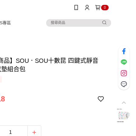
0
IPS專區
商品】SOU．SOU十數昆 四鍵式靜音
鼠墊組合包
18