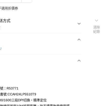
不適用折價券
送方式
清除
費
紀錄
次付款
U
期付款
0 利率 每期
NT$106
21家銀行
庫商業銀行
第一商業銀行
業銀行
彰化商業銀行
業儲蓄銀行
台北富邦商業銀行
華商業銀行
兆豐國際商業銀行
證號：R53771
小企業銀行
台中商業銀行
書號:CCAH24LP5510T9
台灣）商業銀行
華泰商業銀行
1200/1600三段DPI切換，精準定位
業銀行
遠東國際商業銀行