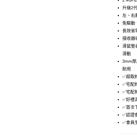
2.4
元大商
ATM付款
升級2
玉山商
台新國
左、右
台灣樂
免驅動
運送方式
長效省
付款後全
接收器
免運費
滑鼠墊
滑動
付款後萊
3mm
免運費
耐用
付款後7-1
✅超取
免運費
✅宅配
✅宅配
宅配
✅好禮
免運費
✅首次下
✅認證
✅會員