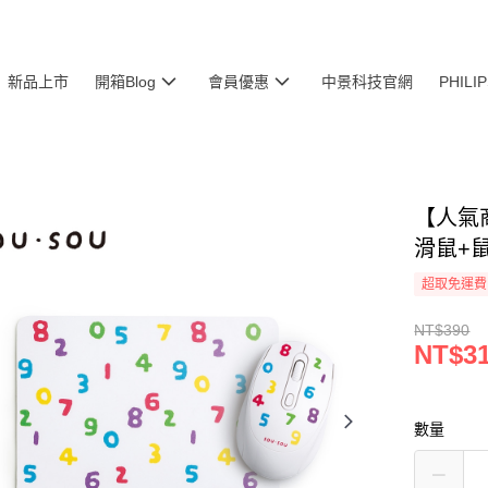
新品上市
開箱Blog
會員優惠
中景科技官網
PHIL
【人氣
滑鼠+
超取免運費
NT$390
NT$3
數量