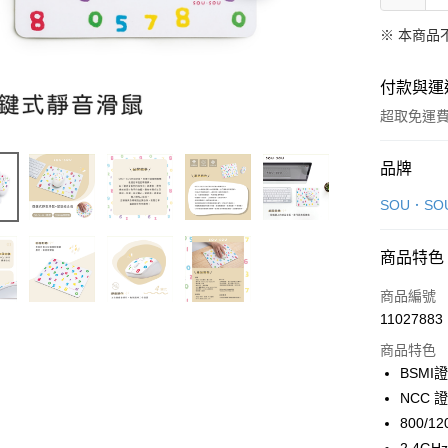
※ 本商品
付款與運
超取免運
付款方式
品牌
信用卡一
SOU．SO
信用卡分
商品特色
3 期 
商品編號
合作金
LINE Pay
11027883
華南商
Apple Pay
上海商
商品特色
國泰世
BSMI
街口支付
臺灣中
NCC 證
匯豐（
悠遊付
800/
聯邦商