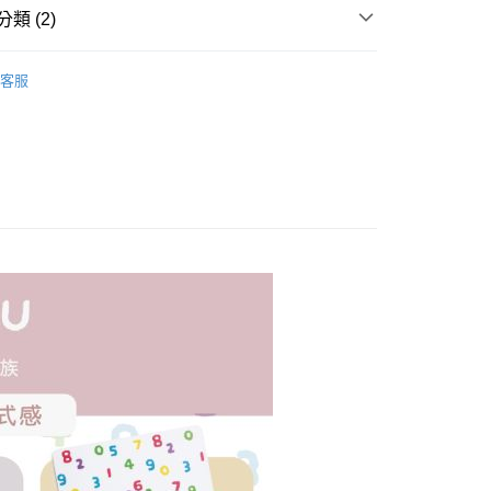
類 (2)
邊
滑鼠/鍵盤
客服
市