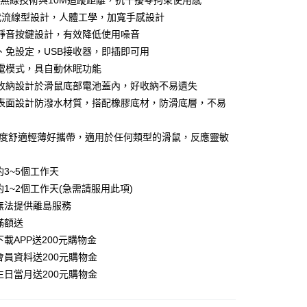
GHz無線技術與10M追蹤距離，抗干擾零拘束使用感
業銀行
永豐商業銀行
代流線型設計，人體工學，加寬手感設計
業銀行
星展（台灣）商業銀行
際商業銀行
中國信託商業銀行
靜音按鍵設計，有效降低使用噪音
天信用卡公司
、免設定，USB接收器，即插即可用
電模式，具自動休眠功能
家取貨
收納設計於滑鼠底部電池蓋內，好收納不易遺失
表面設計防潑水材質，搭配橡膠底材，防滑底層，不易
爾富取貨
厚度舒適輕薄好攜帶，適用於任何類型的滑鼠，反應靈敏
1取貨
約3~5個工作天
約1~2個工作天(急需請服用此項)
無法提供離島服務
滿額送
載APP送200元購物金
會員資料送200元購物金
生日當月送200元購物金