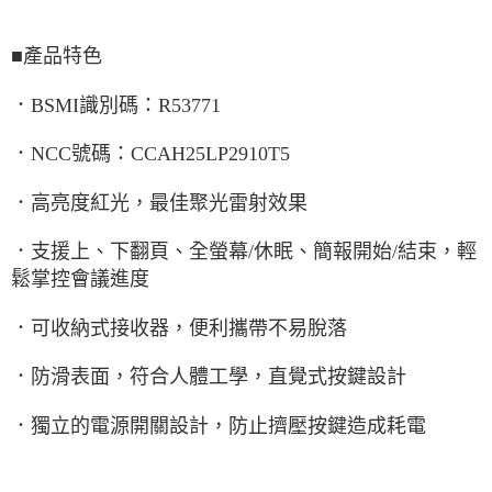
■產品特色
．BSMI識別碼：R53771
．NCC號碼：CCAH25LP2910T5
．高亮度紅光，最佳聚光雷射效果
．支援上、下翻頁、全螢幕/休眠、簡報開始/結束，輕
鬆掌控會議進度
．可收納式接收器，便利攜帶不易脫落
．防滑表面，符合人體工學，直覺式按鍵設計
．獨立的電源開關設計，防止擠壓按鍵造成耗電