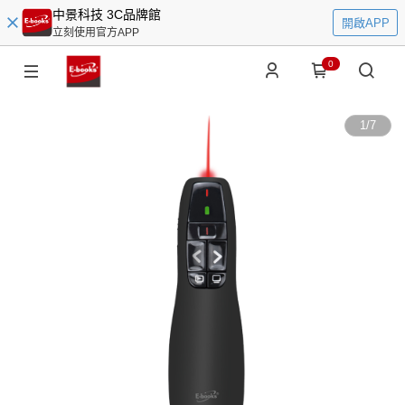
中景科技 3C品牌館
開啟APP
立刻使用官方APP
0
1
/
7