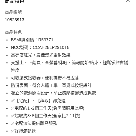
3 期 0 利率 每期
NT$216
21家銀行
商品特色
合作金庫商業銀行
第一商業銀行
LINE Pay
商品編號
華南商業銀行
彰化商業銀行
10823913
Apple Pay
上海商業儲蓄銀行
台北富邦商業銀行
國泰世華商業銀行
兆豐國際商業銀行
商品特色
街口支付
臺灣中小企業銀行
台中商業銀行
BSMI識別碼：R53771
匯豐（台灣）商業銀行
華泰商業銀行
悠遊付
NCC號碼：CCAH25LP2910T5
聯邦商業銀行
遠東國際商業銀行
元大商業銀行
永豐商業銀行
高亮度紅光，最佳聚光雷射效果
ATM付款
玉山商業銀行
星展（台灣）商業銀行
支援上、下翻頁、全螢幕/休眠、簡報開始/結束，輕鬆掌控會議
台新國際商業銀行
中國信託商業銀行
進度
運送方式
台灣樂天信用卡公司
可收納式接收器，便利攜帶不易脫落
付款後全家取貨
防滑表面，符合人體工學，直覺式按鍵設計
免運費
獨立的電源開關設計，防止擠壓按鍵造成耗電
付款後萊爾富取貨
✅【宅配】、【超取】都免運
✅宅配約1~2個工作天(急需請服用此項)
免運費
✅超取約3~5個工作天(全家比7-11快)
付款後7-11取貨
✅宅配無法提供離島服務
免運費
✅好禮滿額送