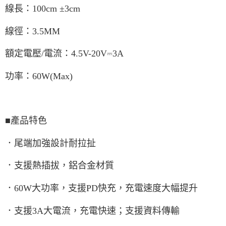
線長：100cm ±3cm
線徑：3.5MM
額定電壓/電流：4.5V-20V⎓3A
功率：60W(Max)
■產品特色
．尾端加強設計耐拉扯
．支援熱插拔，鋁合金材質
．60W大功率，支援PD快充，充電速度大幅提升
．支援3A大電流，充電快速；支援資料傳輸