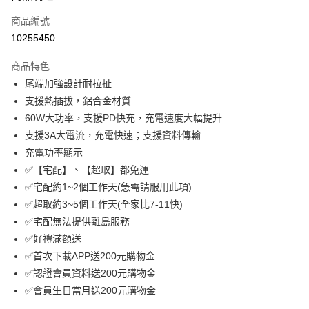
合作金庫商業銀行
第一商業銀行
LINE Pay
商品編號
華南商業銀行
彰化商業銀行
10255450
Apple Pay
上海商業儲蓄銀行
台北富邦商業銀行
國泰世華商業銀行
兆豐國際商業銀行
商品特色
街口支付
臺灣中小企業銀行
台中商業銀行
尾端加強設計耐拉扯
匯豐（台灣）商業銀行
華泰商業銀行
悠遊付
支援熱插拔，鋁合金材質
聯邦商業銀行
遠東國際商業銀行
元大商業銀行
永豐商業銀行
60W大功率，支援PD快充，充電速度大幅提升
ATM付款
玉山商業銀行
星展（台灣）商業銀行
支援3A大電流，充電快速；支援資料傳輸
台新國際商業銀行
中國信託商業銀行
充電功率顯示
運送方式
台灣樂天信用卡公司
✅【宅配】、【超取】都免運
付款後全家取貨
✅宅配約1~2個工作天(急需請服用此項)
免運費
✅超取約3~5個工作天(全家比7-11快)
付款後萊爾富取貨
✅宅配無法提供離島服務
✅好禮滿額送
免運費
✅首次下載APP送200元購物金
付款後7-11取貨
✅認證會員資料送200元購物金
免運費
✅會員生日當月送200元購物金