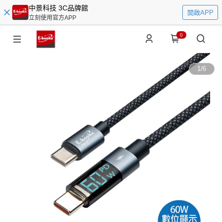
中景科技 3C品牌館
開啟APP
立刻使用官方APP
0
1
/
6