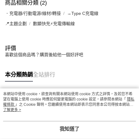
商品相關分類 (2)
．充電器/行動電源/線材/轉接
→Type C充電線
📍主題企劃
數顯快充⚡充電傳輸線
評價
喜歡這個商品嗎？購買後給他一個好評吧
本分類熱銷
全站排行
本網站中使用 cookie，欲查詢有關本網站使用 cookie 方式之詳情，及若您不希
熱門標籤
望在電腦上使用 cookie 時應如何變更電腦的 cookie 設定，請參閱本網站「
隱私
權條款
」之 Cookie 聲明。您繼續使用本網站即表示您同意本公司得按本網站使
用條款之 Cookie 聲明使用 cookie。
了解更多 >
我知道了