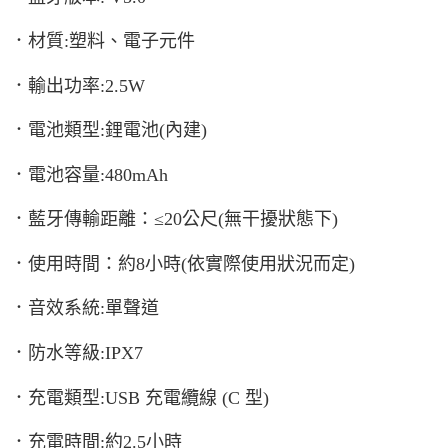
．材質:塑料、電子元件
．輸出功率:2.5W
．電池類型:鋰電池(內建)
．電池容量:480mAh
．藍牙傳輸距離：≤20公尺(無干擾狀態下)
．使用時間：約8小時(依實際使用狀況而定)
．音效系統:單聲道
．防水等級:IPX7
．充電類型:USB 充電纜線 (C 型)
．充電時間:約2.5小時