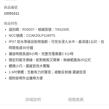
合作金庫商業銀行
第一商業銀行
LINE Pay
商品編號
華南商業銀行
彰化商業銀行
10091611
Apple Pay
上海商業儲蓄銀行
台北富邦商業銀行
國泰世華商業銀行
兆豐國際商業銀行
商品特色
街口支付
臺灣中小企業銀行
台中商業銀行
識別碼：R33037，檢磁型號：TAS1505
匯豐（台灣）商業銀行
華泰商業銀行
悠遊付
NCC號碼：CCAK20LP1180T5
聯邦商業銀行
遠東國際商業銀行
元大商業銀行
永豐商業銀行
IPX7 防水等級且耐用強韌，可完全浸入水中，最深達1公尺，且
ATM付款
玉山商業銀行
星展（台灣）商業銀行
時間長達30分鐘
台新國際商業銀行
中國信託商業銀行
播放時間長達8小時，完整充電需要2.5小時
運送方式
台灣樂天信用卡公司
穩定的藍牙連線，配對輕鬆又簡單，無線範圍為20公尺
付款後全家取貨
體積小巧，震撼音效大驚豔
免運費
1.6吋單體：生動有力的聲音；被動反射器:震撼低音
付款後萊爾富取貨
隨附掛帶外出攜帶方便
免運費
付款後7-11取貨
詳細說明
相關推薦
免運費