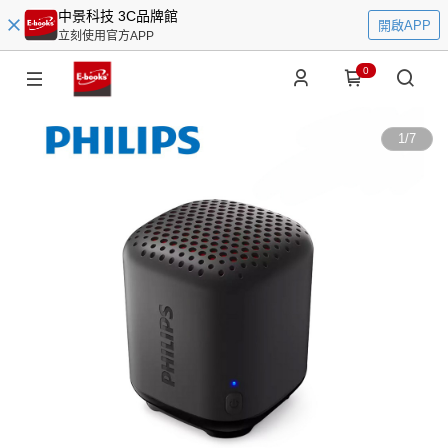
中景科技 3C品牌館
開啟APP
立刻使用官方APP
0
1
/
7