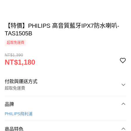
【特價】PHILIPS 高音質藍牙IPX7防水喇叭-
TAS1505B
超取免運費
NT$1,390
NT$1,180
付款與運送方式
超取免運費
付款方式
品牌
信用卡一次付款
PHILIPS飛利浦
信用卡分期付款
3 期 0 利率 每期
NT$393
21家銀行
商品特色