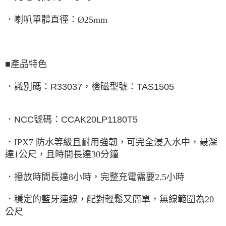
．喇叭單體直徑：Ø25mm
■產品特色
．識別碼：R33037，檢磁型號：TAS1505
．NCC號碼：CCAK20LP1180T5
．IPX7 防水等級且耐用強韌，可完全浸入水中，最深
達1公尺，且時間長達30分鐘
．播放時間長達8小時，完整充電需要2.5小時
．穩定的藍牙連線，配對輕鬆又簡單，無線範圍為20
公尺