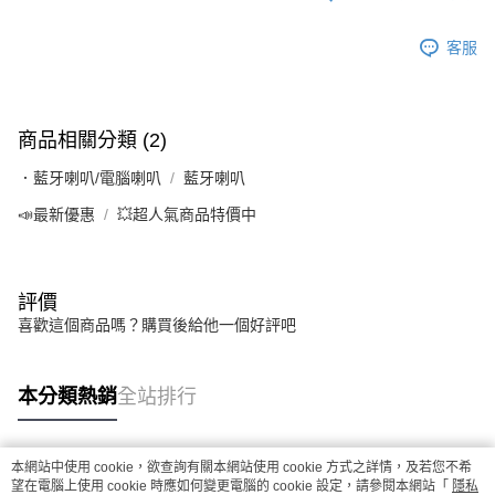
客服
商品相關分類 (2)
．藍牙喇叭/電腦喇叭
藍牙喇叭
📣最新優惠
💥超人氣商品特價中
評價
喜歡這個商品嗎？購買後給他一個好評吧
本分類熱銷
全站排行
本網站中使用 cookie，欲查詢有關本網站使用 cookie 方式之詳情，及若您不希
熱門標籤
望在電腦上使用 cookie 時應如何變更電腦的 cookie 設定，請參閱本網站「
隱私